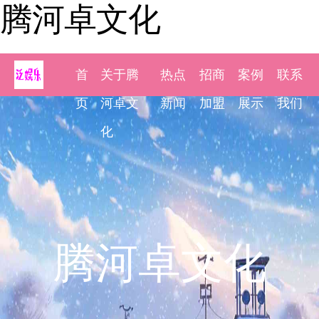
腾河卓文化
首
关于腾
热点
招商
案例
联系
页
河卓文
新闻
加盟
展示
我们
化
腾河卓文化